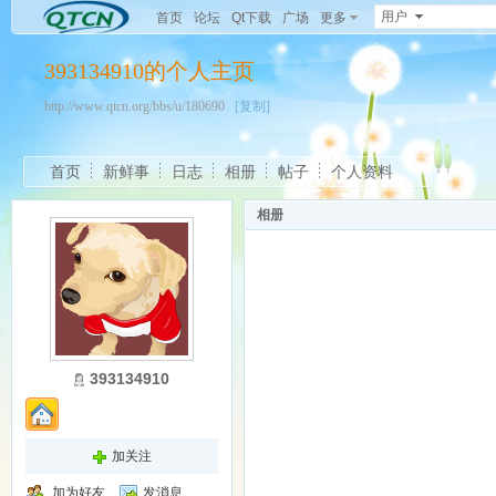
用户
首页
论坛
Qt下载
广场
更多
393134910的个人主页
http://www.qtcn.org/bbs/u/180690
[复制]
首页
新鲜事
日志
相册
帖子
个人资料
相册
393134910
加关注
加为好友
发消息