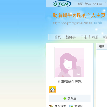
首页
论坛
Qt下载
骑着蜗牛奔跑的个人主页
http://www.qtcn.org/bbs/u/210086
[复制]
首页
新鲜事
日志
相册
帖
相册
骑着蜗牛奔跑
加关注
加为好友
发消息