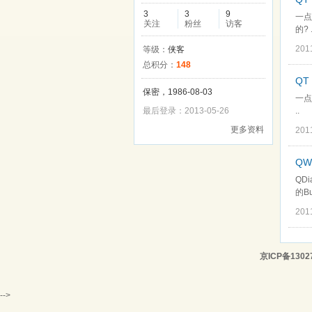
3
3
9
一点
关注
粉丝
访客
的? .
201
等级：
侠客
总积分：
148
QT
保密，1986-08-03
一点
最后登录：2013-05-26
..
更多资料
201
QW
QD
的Bu
201
京ICP备1302
-->