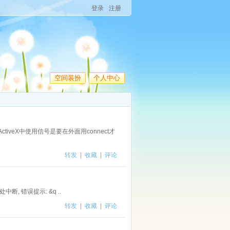
登录
注册
空间装扮
个人中心
ctiveX中使用信号是要在外面用connect才
转发
|
收藏
|
评论
行后在2处中断, 错误提示: &q ..
转发
|
收藏
|
评论