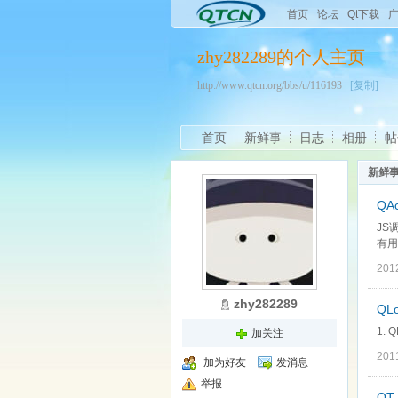
首页
论坛
Qt下载
zhy282289的个人主页
http://www.qtcn.org/bbs/u/116193
[复制]
首页
新鲜事
日志
相册
帖
新鲜
QA
JS
有用,
201
zhy282289
QLo
1. Q
加关注
201
加为好友
发消息
举报
QT