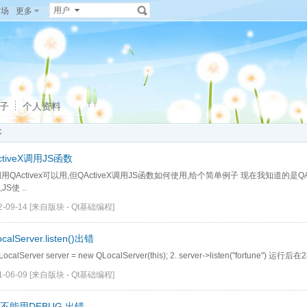
用户
广场
更多
子
个人资料
事
ctiveX调用JS函数
调用QActivex可以用,但QActiveX调用JS函数如何使用,给个简单例子 现在我知道的是QA
JS使 ..
2-09-14
[来自版块 -
Qt基础编程
]
calServer.listen()出错
LocalServer server = new QLocalServer(this); 2. server->listen("fortune") 运
1-06-09
[来自版块 -
Qt基础编程
]
 不能用DEBUG,出错