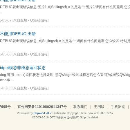
DEBUG就出现错误信息:图片1 点Settings出来的是这个:图片2,请问有什么问题啊,怎么设置.特
.
1-05-07
[来自版块 -
Qt基础编程
]
 不能用DEBUG,出错
DEBUG就出现错误信息: 点Settings出来的是这个,请问有什么问题啊,怎么设置.特别是那个:G
1-05-06
[来自版块 -
Qt图形编程
]
idget模态非模态返回状态
ialog 可用 .exec()返回状态进行处理, 那QWidget设置成模态后怎么返回?或者说QW
tton事 ..
1-05-03
[来自版块 -
Qt基础编程
]
7695号
|
京公网安备11010802011347号
|
联系我们
|
无图版
|
手机浏览
|
Powered by
phpwind v8.7
Certificate
Copyright Time now is:08-07 05:57
©2005-2016
QTCN开发网
版权所有 Gzip disabled