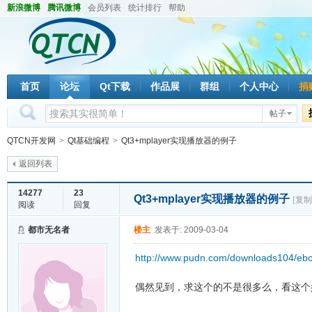
新浪微博
腾讯微博
会员列表
统计排行
帮助
首页
论坛
Qt下载
作品展
群组
个人中心
捐
帖子
QTCN开发网
>
Qt基础编程
>
Qt3+mplayer实现播放器的例子
返回列表
14277
23
Qt3+mplayer实现播放器的例子
[复制
阅读
回复
都市无名者
楼主
发表于: 2009-03-04
http://www.pudn.com/downloads104/ebo
偶然见到，求这个的不是很多么，看这个