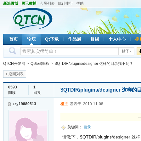
新浪微博
腾讯微博
会员列表
统计排行
帮助
首页
论坛
Qt下载
作品展
群组
个人中心
捐
帖子
QTCN开发网
>
Qt基础编程
>
$QTDIR/plugins/designer 这样的目录找不到？
返回列表
6593
1
$QTDIR/plugins/designer 
阅读
回复
zzy19880513
楼主
发表于: 2010-11-08
—
关键词：
目录
请教下，$QTDIR/plugins/designer 这