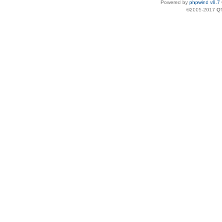
Powered by
phpwind v8.7
©2005-2017
Q