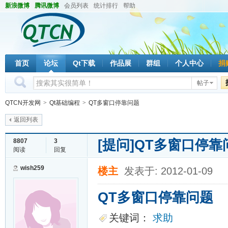
新浪微博
腾讯微博
会员列表
统计排行
帮助
首页
论坛
Qt下载
作品展
群组
个人中心
捐
帖子
QTCN开发网
>
Qt基础编程
>
QT多窗口停靠问题
返回列表
[提问]
QT多窗口停靠
8807
3
阅读
回复
wish259
楼主
发表于: 2012-01-09
QT多窗口停靠问题
关键词：
求助