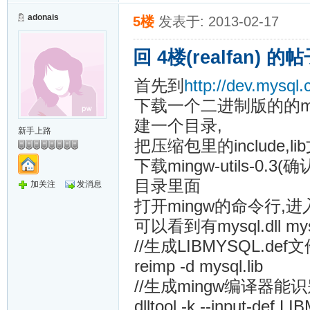
adonais
5楼
发表于: 2013-02-17
回 4楼(realfan) 的
首先到
http://dev.mysql
下载一个二进制版的的mys
建一个目录,
新手上路
把压缩包里的include,l
下载mingw-utils-0.
目录里面
加关注
发消息
打开mingw的命令行,进
可以看到有mysql.dll mys
//生成LIBMYSQL.def
reimp -d mysql.lib
//生成mingw编译器能识别的
dlltool -k --input-def LI