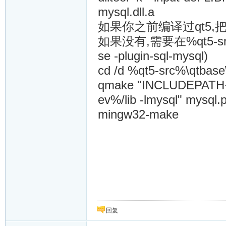
mysql.dll.a
如果你之前编译过qt5,把
如果没有,需要在%qt5-src%
se -plugin-sql-mysql)
cd /d %qt5-src%\qtbase\
qmake "INCLUDEPATH+
ev%/lib -lmysql" mysql.p
mingw32-make
回复