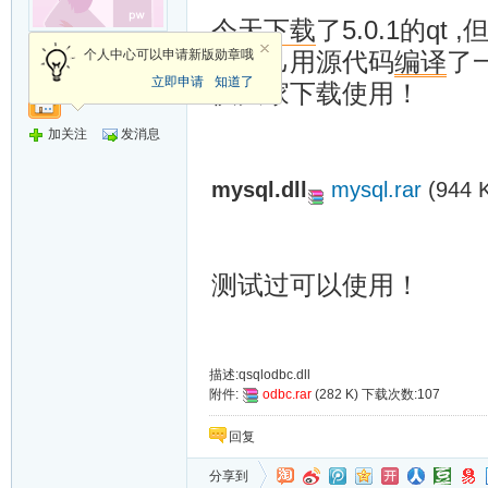
今天
下载
了5.0.1的qt
侠客
个人中心可以申请新版勋章哦
就自己用源代码
编译
了
立即申请
知道了
供大家下载使用！
加关注
发消息
mysql.dll
mysql.rar
(944
测试过可以使用！
描述:qsqlodbc.dll
附件:
odbc.rar
(282 K) 下载次数:107
回复
分享到