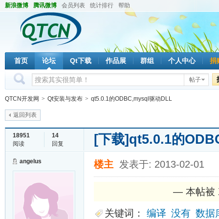
新浪微博
腾讯微博
会员列表
统计排行
帮助
首页
论坛
Qt下载
作品展
群组
个人中心
捐
帖子
QTCN开发网
>
Qt安装与发布
>
qt5.0.1的ODBC,mysql驱动DLL
返回列表
[下载]
qt5.0.1的OD
18951
14
阅读
回复
angelus
楼主
发表于: 2013-02-01
— 本帖被 X
关键词：
编译
没有
数据