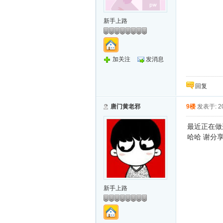
新手上路
加关注
发消息
回复
唐门黄老邪
9楼
发表于: 20
最近正在做
哈哈 谢分
新手上路