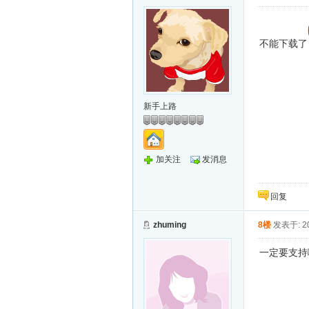
不能下载了
新手上路
加关注
发消息
回复
zhuming
8楼
发表于: 20
一定要支持