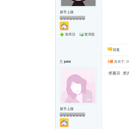
新手上路
加关注
发消息
回复
joint
5楼
发表于: 20
求展示 求
新手上路