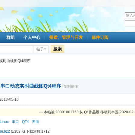
用
户
密
名
码
群组
个人中心
捐赠、管理与开发
邮件订阅
搜索
帖子
态实时曲线图Qt4程序
下的串口动态实时曲线图Qt4程序
[复制链接]
013-05-10
— 本帖被 20091001753 从 Qt 作品展 移动到本区(2020-02-
Linux
串口
QT4
界面
ar.bz2
(1302 K) 下载次数:1712