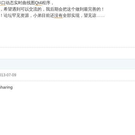
串口
动态实时曲线图
Qt4
程序，
，希望遇到可以交流的，我后期会把这个做到最完善的！
！论坛罕见资源，小弟目前还
没有
全部实现，望见谅……
13-07-09
sharing