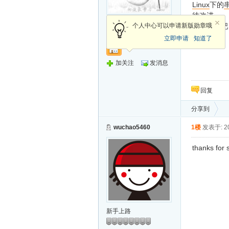
Linux
下的
待改进，，
新手上路
个人中心可以申请新版勋章哦
看看附件吧
立即申请
知道了
加关注
发消息
回复
分享到
wuchao5460
1楼
发表于: 20
thanks for 
新手上路