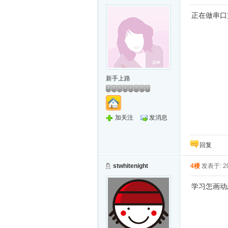
正在做串口
新手上路
加关注
发消息
回复
stwhitenight
4楼
发表于: 20
学习怎画动