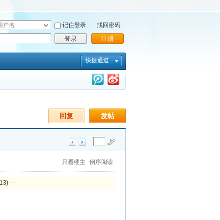
记住登录
找回密码
登录
注册
快捷通道
回复
发帖
只看楼主
倒序阅读
13) —