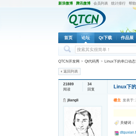
新浪微博
腾讯微博
会员列表
统计排行
帮助
首页
论坛
Qt下载
作品展
QTCN开发网
>
Qt代码秀
>
Linux下的串口动
返回列表
21889
34
Linux
阅读
回复
jliangli
楼主
发表于: 2
关键词：
dtquxian.t