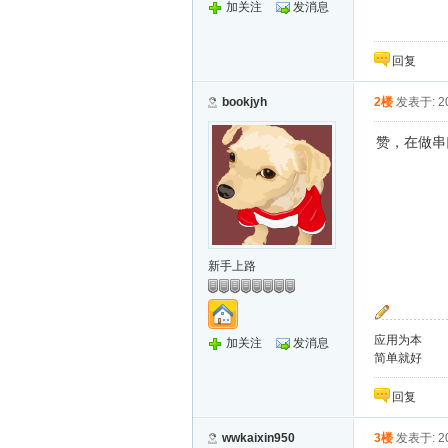
加关注
发消息
回复
bookjyh
2楼
发表于: 20
赞，在做串
新手上路
应用为本
加关注
发消息
简单就好
回复
wwkaixin950
3楼
发表于: 20