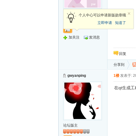
新手上路
个人中心可以申请新版勋章哦
立即申请
知道了
加关注
发消息
回复
分享到
gwyanping
1楼
发表于: 20
在qt生成
论坛版主