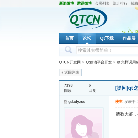
新浪微博
腾讯微博
会员列表
统计排行
帮助
首页
论坛
Qt下载
作品展
QTCN开发网
>
Qt移动平台开发
>
qt 怎样调用a
返回列表
7193
6
[提问]
qt
阅读
回复
gdadyzou
楼主
发表于: 2
请教大虾，q