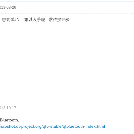
13-08-26
么 想尝试JNI 难以入手呢 求传授经验
13-10-17
 Bluetooth。
snapshot.qt-project.org/qt5-stable/qtbluetooth-index.html