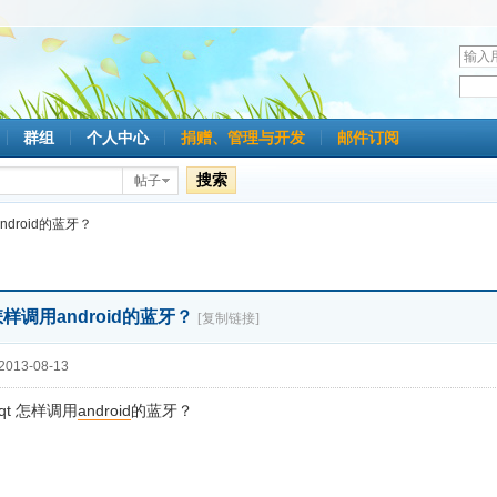
用
户
密
名
码
群组
个人中心
捐赠、管理与开发
邮件订阅
搜索
帖子
ndroid的蓝牙？
 怎样调用android的蓝牙？
[复制链接]
013-08-13
t 怎样调用
android
的蓝牙？