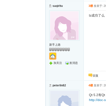
saqirltu
3楼
发表于: 20
lz成功了
新手上路
加关注
发消息
回复
peterlin82
4楼
发表于: 20
Qt 5.2有Qt
http://doc-