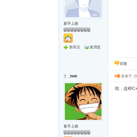
新手上路
加关注
发消息
回复
_hwb
5楼
发表于: 20
哇，这样C
新手上路