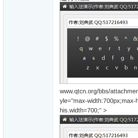
www.qtcn.org/bbs/attachmen
yle="max-width:700px;max-he
his.width=700;" >