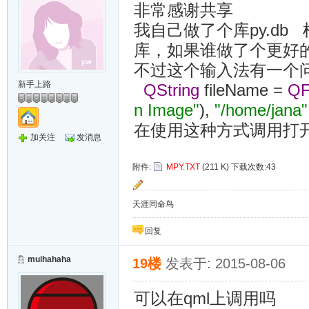
非常感谢共享
我自己做了个库py.db 
库，如果谁做了个更好
不过这个输入法有一个
新手上路
QString
fileName
=
QF
n
Image"
),
"/home/jana"
在使用这种方式调用打
加关注
发消息
附件:
MPY.TXT
(211 K) 下载次数:43
天涯同命鸟
回复
muihahaha
19楼
发表于: 2015-08-06
可以在qml上调用吗