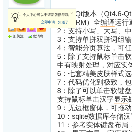
1：各Qt版本（Qt4.6-Q
总版主
个人中心可以申请新版勋章哦
nux-ARM）全
编译
运行
立即申请
知道了
2：支持小写、大写、
加关注
发消息
3：支持单拼双拼词组
4：智能分页算法，可
5：除了支持鼠标单击
中有映射处理，对应实
6：七套精美皮肤样式
7：代码优化到极致，包
8：除了可以单击软键
支持鼠标单击汉字
显示
9：无边框窗体，可拖
10：sqlite数据库
11：参考实体键盘布局