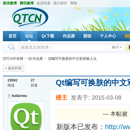
新浪微博
腾讯微博
会员列表
统计排行
帮助
首页
论坛
Qt下载
作品展
群组
个人中心
捐
帖子
QTCN开发网
>
Qt 作品展
>
Qt编写可换肤的中文双拼输入法
返回列表
Qt编写可换肤的中
29992
27
阅读
回复
liudianwu
楼主
发表于: 2015-03-08
— 本帖被 X
新版本已发布：
http://