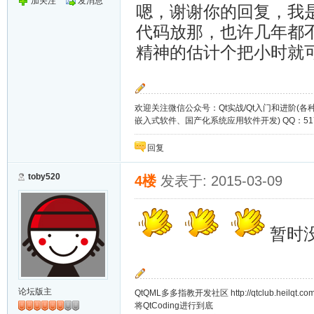
加关注
发消息
嗯，谢谢你的回复，我
代码放那，也许几年都
精神的估计个把小时就
欢迎关注微信公众号：Qt实战/Qt入门和进阶(
嵌入式软件、国产化系统应用软件开发) QQ：51721649
回复
toby520
4楼
发表于: 2015-03-09
暂时
论坛版主
QtQML多多指教开发社区 http://qtclub.heilqt.co
将QtCoding进行到底