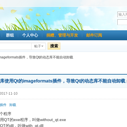
用
户
密
名
码
群组
个人中心
捐赠、管理与开发
邮件订阅
搜索
帖子
mageformats插件，导致Qt的动态库不能自动卸载
库使用Qt的imageformats插件，导致Qt的动态库不能自动卸载
017-11-10
插件
卸载
个程序
用QT的exe程序，叫做without_qt.exe
T的dll，叫做with_qt.dll