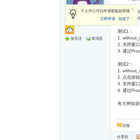
个人中心可以申请新版勋章哦
在with_qt
新手上路
致qt自动加载
立即申请
知道了
测试1：
1. witho
加关注
发消息
2. 关闭窗口，
3. 通过Pro
测试2：
1. witho
2. 点击按钮b
3. 关闭窗口，
4. 通过Pro
有大神知道Q
回复
分享到