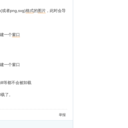
者png,svg)
格式
的
图片
，此时会导
接口创建一个
窗口
的接口创建一个窗口
f4.dll等都不会被卸载
卸载了。
举报