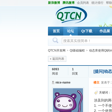
新浪微博
腾讯微博
会员列表
统计排行
帮助
首页
论坛
Qt下载
作品展
QTCN开发网
>
Qt基础编程
>
动态库使用Qt的i
返回列表
6093
1
[提问]
动态
阅读
回复
nice-name
楼主
发表于: 2
关键词：
涉及到的两
1. 一个不使
2. 一个使用Q