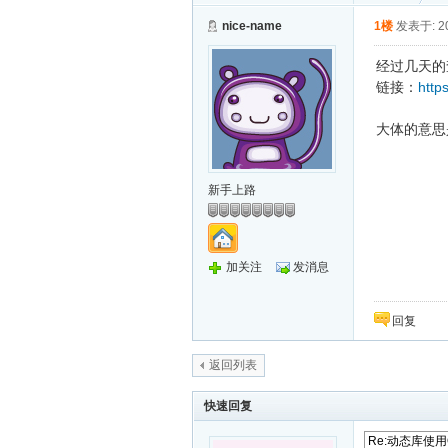
nice-name
1楼
发表于: 20
经过几天的
链接：
http
大体的意思
新手上路
加关注
发消息
回复
返回列表
快速回复