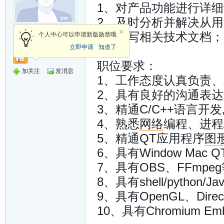
1、对产品功能进行详
2、及时分析并解决从
新手上路
3、撰写相关技术文档；
个人中心可以申请新版勋章哦
立即申请
知道了
职位要求：
加关注
发消息
1、工作态度认真负责
2、具有良好的沟通表
3、精通C/C++语言开
4、熟悉
网络
编程、进程
5、精通QT应用程序
图
6、具有Window Ma
7、具有OBS、FFmpe
8、具有shell/python/
9、具有OpenGL、Dir
10、具有Chromium E