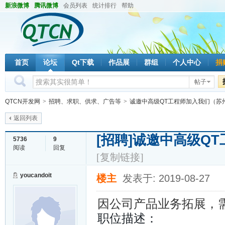
新浪微博
腾讯微博
会员列表
统计排行
帮助
首页
论坛
Qt下载
作品展
群组
个人中心
捐
帖子
QTCN开发网
>
招聘、求职、供求、广告等
>
诚邀中高级QT工程师加入我们（苏
返回列表
[招聘]
诚邀中高级QT
5736
9
阅读
回复
[复制链接]
youcandoit
楼主
发表于: 2019-08-27
因公司产品业务拓展，
职位描述：