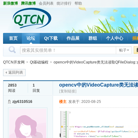
新浪微博
腾讯微博
会员列表
统计排行
帮助
首页
论坛
Qt下载
作品展
群组
个人中心
捐
帖子
QTCN开发网
>
Qt基础编程
>
opencv中的VideoCapture类无法读取QFileDialog::ge
返回列表
opencv中的VideoCapture类无法读
2853
1
阅读
回复
[复制链接]
zjy6310516
楼主
发表于: 2020-08-25