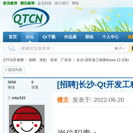
新浪微博
腾讯微博
会员列表
统计排行
帮助
首页
论坛
Qt下载
作品展
群组
个人中心
捐
帖子
QTCN开发网
>
招聘、求职、供求、广告等
>
长沙-Qt开发工程师(base:12-20k)
返回列表
[招聘]
长沙-Qt开发工程师
5656
6
阅读
回复
toby520
楼主
发表于: 2022-06-20