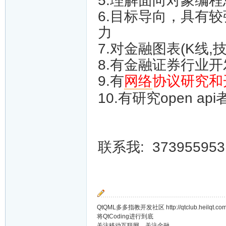
5.
理解面向对象编程
6.
目标导向，具有较
力
7.
对金融图表(
K
线,
8.
有金融证券行业开
9.
有
网络
协议研究和
10.有研究open ap
联系我: 373955953
QtQML多多指教开发社区 http://qtclub.heilqt.co
将QtCoding进行到底
关注移动互联网，关注金融