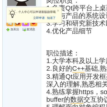
岗位职责：
1.
负责
Qt
跨平台上桌
论坛版主
个人中心可以申请新版勋章哦
2.
参与产品的
系统
设
立即申请
知道了
3.
学习和研究新技术
4.
优化产品细节
加关注
发消息
职位描述：
1.
大学本科及以上学
2.
良好的
C++
基础,
3.
精通
Qt
应用开发框
深入的理解,熟悉相
4.
熟练掌握
https
，
so
buffer
的
数据
交互协