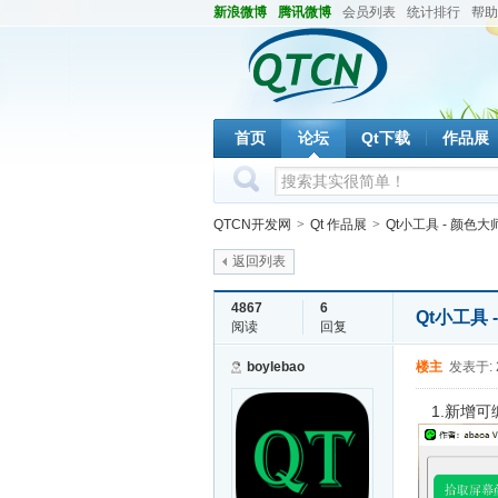
新浪微博
腾讯微博
会员列表
统计排行
帮助
首页
论坛
Qt下载
作品展
QTCN开发网
>
Qt 作品展
>
Qt小工具 - 颜色大
返回列表
4867
6
Qt小工具
阅读
回复
boylebao
楼主
发表于: 2
1.新增可