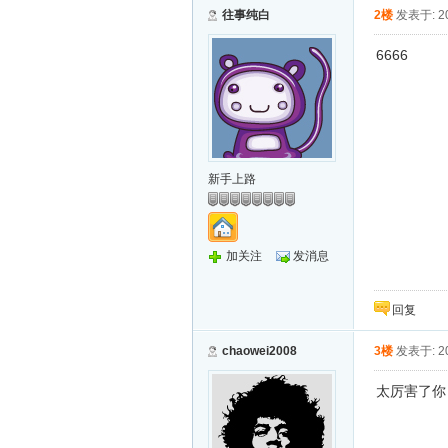
往事纯白
2楼
发表于: 20
6666
新手上路
加关注
发消息
回复
chaowei2008
3楼
发表于: 20
太厉害了你