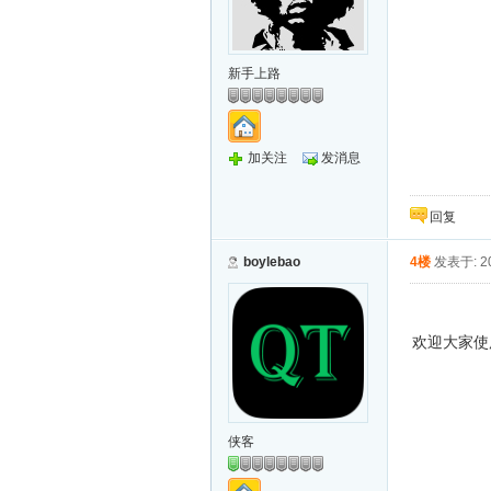
新手上路
加关注
发消息
回复
boylebao
4楼
发表于: 20
欢迎大家使
侠客