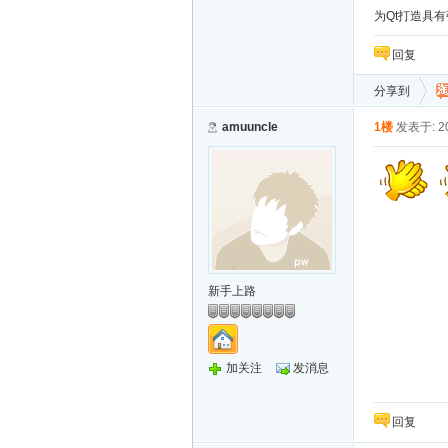
为Qt打造具
回复
分享到
amuuncle
1楼
发表于: 20
新手上路
加关注
发消息
回复