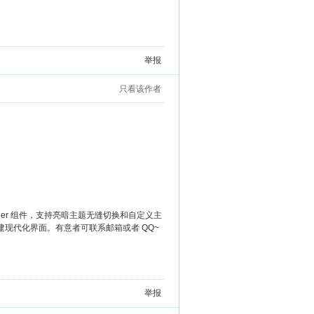
举报
只看该作者
t Designer 组件，支持亮暗主题无缝切换和自定义主
速搭建现代化界面。有意者可联系邮箱或者 QQ~
举报