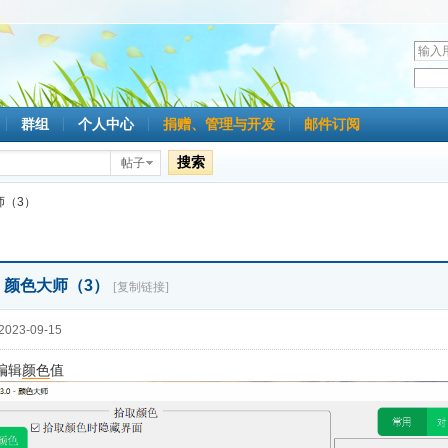
用
户
密
名
码
群组
个人中心
捐赠、管理与开发
邮件订阅
搜索
帖子
师（3）
 - 颜色大师（3）
[复制链接]
023-09-15
编辑
颜色
值