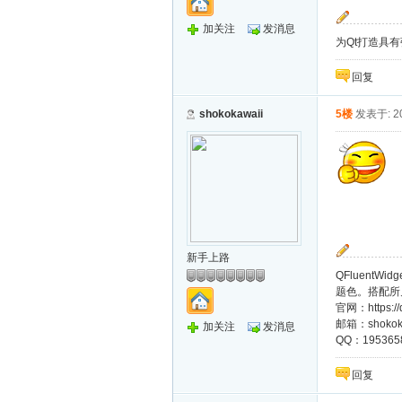
加关注
发消息
为Qt打造具
回复
shokokawaii
5楼
发表于: 20
新手上路
QFluentWi
题色。搭配所见
官网：https:/
邮箱：shokoka
加关注
发消息
QQ：195365
回复