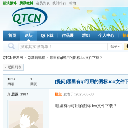
新浪微博
腾讯微博
会员列表
统计排行
帮助
首页
论坛
Qt下载
作品展
群组
个人中心
捐
帖子
QTCN开发网
>
Qt基础编程
>
哪里有qt可用的图标.ico文件下载？
返回列表
1057
1
[提问]
哪里有qt可用的图标.ico文件
阅读
回复
思源_1987
楼主
发表于: 2025-08-30
哪里有qt可用的
图标
.ico文件
下载
？