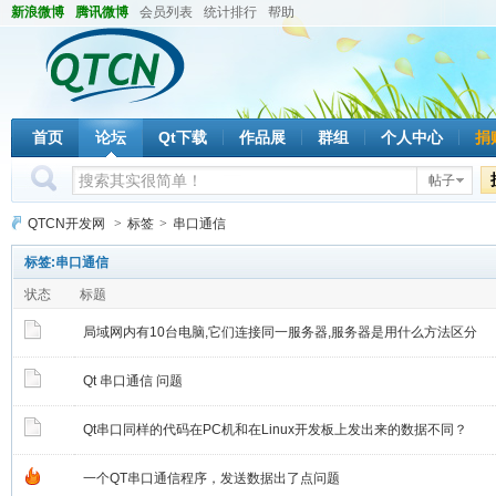
新浪微博
腾讯微博
会员列表
统计排行
帮助
首页
论坛
Qt下载
作品展
群组
个人中心
捐
帖子
QTCN开发网
>
标签
>
串口通信
标签:串口通信
状态
标题
局域网内有10台电脑,它们连接同一服务器,服务器是用什么方法区分
它们的呢?
Qt 串口通信 问题
Qt串口同样的代码在PC机和在Linux开发板上发出来的数据不同？
一个QT串口通信程序，发送数据出了点问题