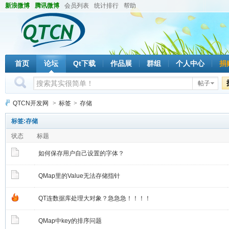
新浪微博
腾讯微博
会员列表
统计排行
帮助
首页
论坛
Qt下载
作品展
群组
个人中心
捐
帖子
QTCN开发网
>
标签
>
存储
标签:存储
状态
标题
如何保存用户自己设置的字体？
QMap里的Value无法存储指针
QT连数据库处理大对象？急急急！！！！
QMap中key的排序问题