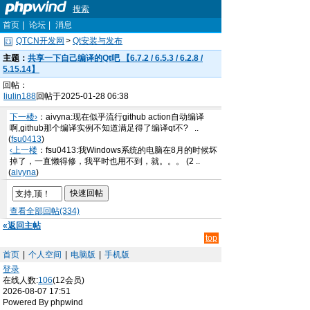
搜索
首页
|
论坛
|
消息
QTCN开发网
>
Qt安装与发布
主题：
共享一下自己编译的Qt吧 【6.7.2 / 6.5.3 / 6.2.8 /
5.15.14】
回帖：
liulin188
回帖于2025-01-28 06:38
下一楼›
：aivyna:现在似乎流行github action自动编译
啊,github那个编译实例不知道满足得了编译qt不? ..
(
fsu0413
)
‹上一楼
：fsu0413:我Windows系统的电脑在8月的时候坏
掉了，一直懒得修，我平时也用不到，就。。。 (2 ..
(
aivyna
)
查看全部回帖(334)
«返回主帖
top
首页
|
个人空间
|
电脑版
|
手机版
登录
在线人数:
106
(12会员)
2026-08-07 17:51
Powered By phpwind