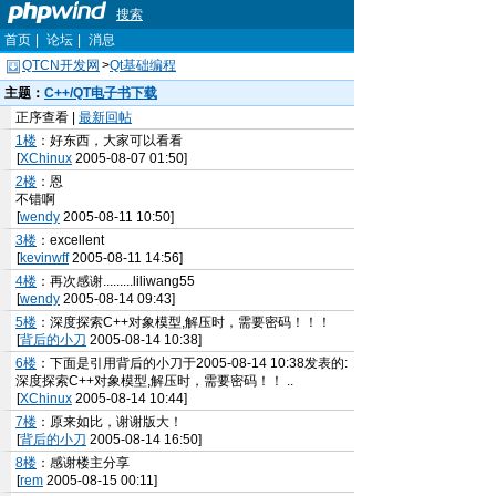
搜索
首页
|
论坛
|
消息
QTCN开发网
>
Qt基础编程
主题：
C++/QT电子书下载
正序查看 |
最新回帖
1楼
：好东西，大家可以看看
[
XChinux
2005-08-07 01:50]
2楼
：恩
不错啊
[
wendy
2005-08-11 10:50]
3楼
：excellent
[
kevinwff
2005-08-11 14:56]
4楼
：再次感谢.........liliwang55
[
wendy
2005-08-14 09:43]
5楼
：深度探索C++对象模型,解压时，需要密码！！！
[
背后的小刀
2005-08-14 10:38]
6楼
：下面是引用背后的小刀于2005-08-14 10:38发表的:
深度探索C++对象模型,解压时，需要密码！！ ..
[
XChinux
2005-08-14 10:44]
7楼
：原来如比，谢谢版大！
[
背后的小刀
2005-08-14 16:50]
8楼
：感谢楼主分享
[
rem
2005-08-15 00:11]