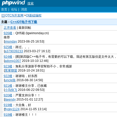
搜索
首页
|
论坛
|
消息
QTCN开发网
>
Qt基础编程
主题：
C++/QT电子书下载
正序查看
| 最新回帖
926楼
：Qt书籍 (lgwimonday.cn)
推荐
[
imonday
2023-06-25 16:53]
925楼
：路过。。。
[
a379039233
2023-03-27 16:12]
924楼
：[图]第四版C++电子书，有需要的可以下载。我还有第五版但是文件太大
[
adong1007
2019-10-10 12:46]
923楼
：無私分享讓新手學習幫助不小，非常感謝
[
黑軍聯盟
2018-10-24 18:01]
922楼
：谢谢啦，好东西
[
uncle陈
2016-08-30 14:56]
921楼
：谢谢楼主分享，已收藏
[
小鸟快飞
2016-06-22 09:53]
920楼
：严重支持分享！！
[
itwendy
2015-01-01 12:27]
919楼
：大合集，好
[
flysky1124
2014-11-05 13:14]
918楼
：谢谢楼主！！！