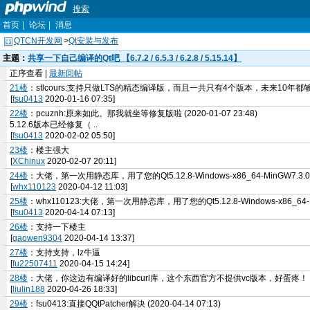
搜索
首页
|
论坛
|
消息
QTCN开发网
>
Qt安装与发布
主题：
共享一下自己编译的Qt吧 【6.7.2 / 6.5.3 / 6.2.8 / 5.15.14】
正序查看 |
最新回帖
21楼
：stlcours:支持只做LTS的精态编译版，而且一共只有4个版本，未来10年都
[
fsu0413
2020-01-16 07:35]
22楼
：pcuznh:原来如此。那我就坐等修复版啦 (2020-01-07 23:48)
5.12.6版本已经修复（ ..
[
fsu0413
2020-02-02 05:50]
23楼
：楼主强大
[
XChinux
2020-02-07 20:11]
24楼
：大佬，第一次用静态库，用了您的Qt5.12.8-Windows-x86_64-MinGW7.3.0-sta
[
whx110123
2020-04-12 11:03]
25楼
：whx110123:大佬，第一次用静态库，用了您的Qt5.12.8-Windows-x86_64-MinGW7
[
fsu0413
2020-04-14 07:13]
26楼
：支持一下楼主
[
gaowen9304
2020-04-14 13:37]
27楼
：支持支持，lz牛逼
[
fu22507411
2020-04-15 14:24]
28楼
：大佬，你这边有编译好的libcurl库，这个东西官方不提供vc版本，好蛋疼
[
liulin188
2020-04-26 18:33]
29楼
：fsu0413:直接QQtPatcher解决 (2020-04-14 07:13)