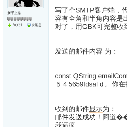
写了个
SMTP
客户端，
新手上路
容有全角和半角内容是
对了，用GBK可完整收
加关注
发消息
发送的邮件内容 为：
const
QString
emailC
５４5659fdsafｄ
收到的邮件
显示
为：
邮件发送成功！阿道��?
我逼疯.