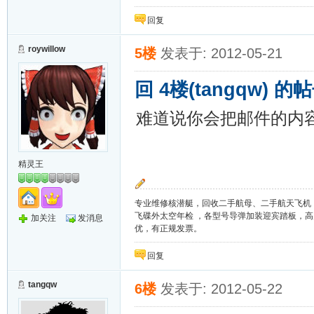
回复
roywillow
5楼
发表于: 2012-05-21
回 4楼(tangqw) 的
难道说你会把邮件的内
精灵王
专业维修核潜艇，回收二手航母、二手航天飞机
飞碟外太空年检 ，各型号导弹加装迎宾踏板，
加关注
发消息
优，有正规发票。
回复
tangqw
6楼
发表于: 2012-05-22