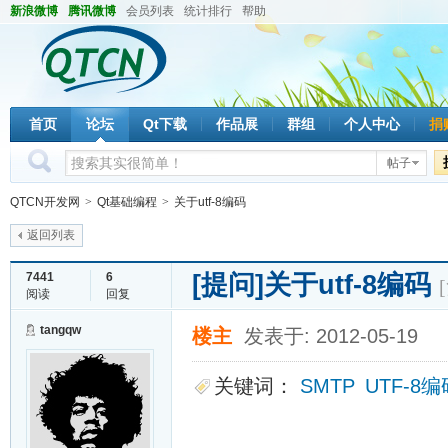
新浪微博
腾讯微博
会员列表
统计排行
帮助
首页
论坛
Qt下载
作品展
群组
个人中心
捐
帖子
QTCN开发网
>
Qt基础编程
>
关于utf-8编码
返回列表
[提问]
关于utf-8编码
7441
6
阅读
回复
tangqw
楼主
发表于: 2012-05-19
关键词：
SMTP
UTF-8编