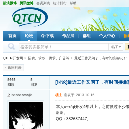
新浪微博
腾讯微博
会员列表
统计排行
帮助
首页
论坛
Qt下载
作品展
群组
个人中心
捐
帖子
QTCN开发网
>
招聘、求职、供求、广告等
>
最近工作又闲了，有时间接兼职了~
返回列表
5665
5
[讨论]
最近工作又闲了，有时间接兼
阅读
回复
benbenmajia
楼主
发表于: 2013-10-16
本人c++/qt开发4年以上，之前做过不
谢谢。
QQ：382637447,