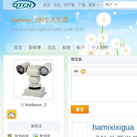
用户
首页
论坛
Qt下载
广场
更多
harbour_1的个人主页
http://www.qtcn.org/bbs/u/102816
[收藏]
[复制]
首页
新鲜事
日志
相册
帖子
个人资料
留言板
harbour_1
留言
hamixixigu
加关注
加为好友
发消息