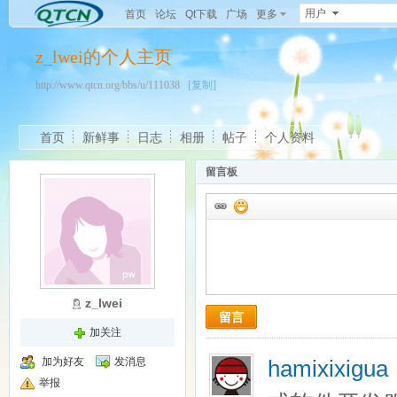
用户
首页
论坛
Qt下载
广场
更多
z_lwei的个人主页
http://www.qtcn.org/bbs/u/111038
[复制]
首页
新鲜事
日志
相册
帖子
个人资料
留言板
z_lwei
留言
加关注
hamixixigu
加为好友
发消息
举报