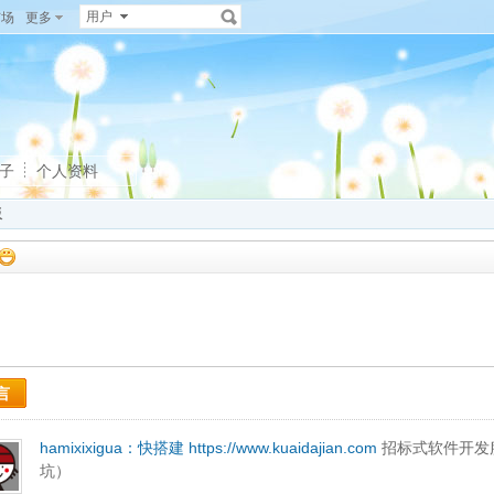
用户
广场
更多
子
个人资料
板
言
hamixixigua：
快搭建
https://www.kuaidajian.com
招标式软件开发
坑）