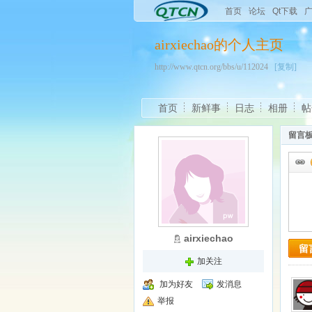
首页
论坛
Qt下载
airxiechao的个人主页
http://www.qtcn.org/bbs/u/112024
[复制]
首页
新鲜事
日志
相册
帖
留言
airxiechao
留
加关注
加为好友
发消息
举报