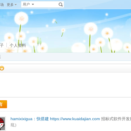
用户
广场
更多
子
个人资料
板
言
hamixixigua：
快搭建
https://www.kuaidajian.com
招标式软件开发
坑）