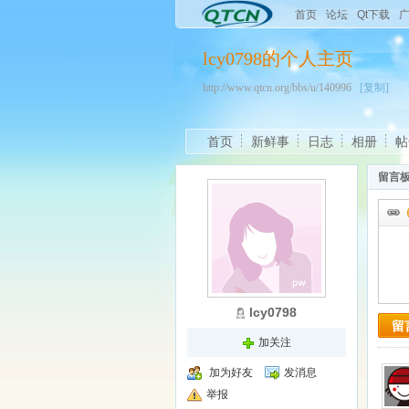
首页
论坛
Qt下载
lcy0798的个人主页
http://www.qtcn.org/bbs/u/140996
[复制]
首页
新鲜事
日志
相册
帖
留言
lcy0798
留
加关注
加为好友
发消息
举报