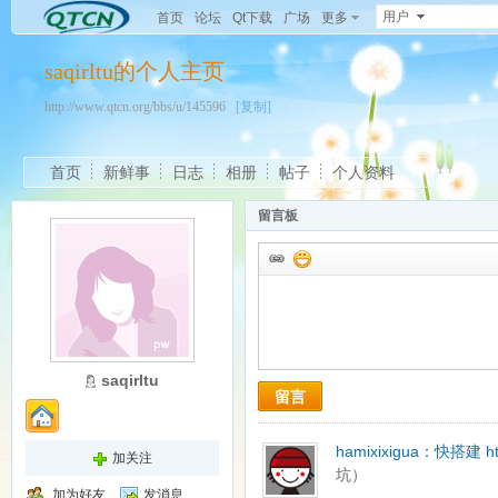
用户
首页
论坛
Qt下载
广场
更多
saqirltu的个人主页
http://www.qtcn.org/bbs/u/145596
[复制]
首页
新鲜事
日志
相册
帖子
个人资料
留言板
saqirltu
留言
hamixixigua：
快搭建
h
加关注
坑）
加为好友
发消息