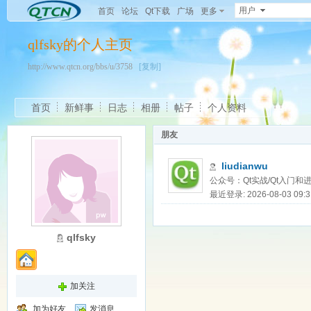
用户
首页
论坛
Qt下载
广场
更多
qlfsky的个人主页
http://www.qtcn.org/bbs/u/3758
[复制]
首页
新鲜事
日志
相册
帖子
个人资料
朋友
liudianwu
公众号：Qt实战/Qt入门和进阶 
最近登录: 2026-08-03 09:3
qlfsky
加关注
加为好友
发消息