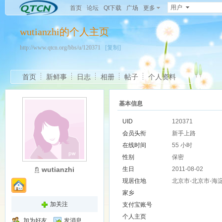
用户
首页
论坛
Qt下载
广场
更多
wutianzhi的个人主页
http://www.qtcn.org/bbs/u/120371
[复制]
首页
新鲜事
日志
相册
帖子
个人资料
基本信息
UID
120371
会员头衔
新手上路
在线时间
55 小时
性别
保密
wutianzhi
生日
2011-08-02
现居住地
北京市-北京市-海
家乡
加关注
支付宝账号
个人主页
加为好友
发消息