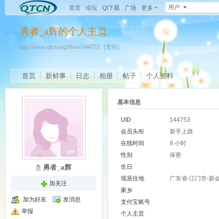
用户
首页
论坛
Qt下载
广场
更多
勇者_a辉的个人主页
http://www.qtcn.org/bbs/u/144753
[复制]
首页
新鲜事
日志
相册
帖子
个人资料
基本信息
UID
144753
会员头衔
新手上路
在线时间
9 小时
性别
保密
勇者_a辉
生日
现居住地
广东省-江门市-新
加关注
家乡
加为好友
发消息
支付宝账号
举报
个人主页