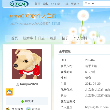
用户
首页
论坛
Qt下载
广场
更多
tamya2020的个人主页
http://www.qtcn.org/bbs/u/209467
[复制]
首页
新鲜事
日志
相册
帖子
个人资料
基本信息
UID
209467
会员头衔
新手上路
在线时间
61 小时
性别
保密
tamya2020
生日
2011-04-29
现居住地
北京市-北京市-东
家乡
北京市-北京市-东
加关注
支付宝账号
个人主页
https://github.co
加为好友
发消息