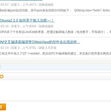
-04-07 - 回复:1，人气:4973 -
Qt基础编程
qt在做gsm短信功能，其中gsm发短信部分代码如下： QString mes="hello"; &nbs
Qtopia2.2.0 如何弄个输入法呢~~！
-03-16 - 回复:6，人气:8060 -
Qt基础编程
TOPIA弄了个含有QLineEdit的界面，想通过触屏输入数据（包含数字，字母就行），不
RM交叉编译器编译带QWebView的控件会出现这样 ..
-01-14 - 回复:3，人气:9781 -
Qt嵌入式开发
工程文件中加入了QT +=webkit，然后在PC中编译顺利通过，并且执行程序显示网
板
言