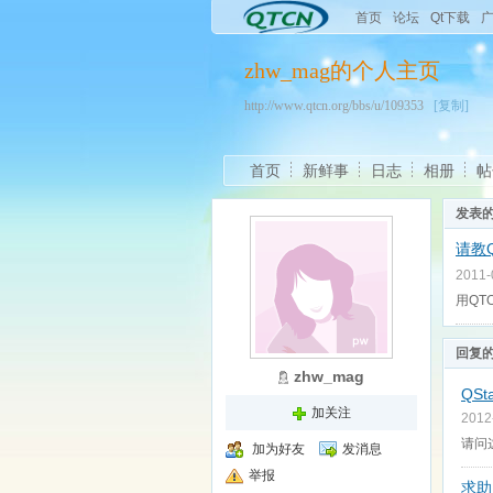
首页
论坛
Qt下载
zhw_mag的个人主页
http://www.qtcn.org/bbs/u/109353
[复制]
首页
新鲜事
日志
相册
帖
发表
请教Q
2011
用QT
回复
zhw_mag
QSta
加关注
2012
请问这
加为好友
发消息
举报
求助