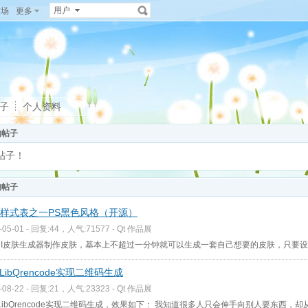
用户
广场
更多
子
个人资料
的帖子
帖子！
的帖子
S样式表之一PS黑色风格（开源）
-05-01 - 回复:44，人气:71577 -
Qt 作品展
UI皮肤生成器制作皮肤，基本上不超过一分钟就可以生成一套自己想要的皮肤，只要设
LibQrencode实现二维码生成
-08-22 - 回复:21，人气:23323 -
Qt 作品展
LibQrencode实现二维码生成，效果如下： 我知道很多人只会伸手向别人要东西，