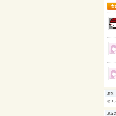
留
朋友
暂无
最近