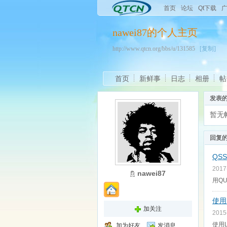
首页
论坛
Qt下载
nawei87的个人主页
http://www.qtcn.org/bbs/u/131585
[复制]
首页
新鲜事
日志
相册
帖
发表
暂无
回复
QS
2017
nawei87
用Q
使用
加关注
2015
使用
加为好友
发消息