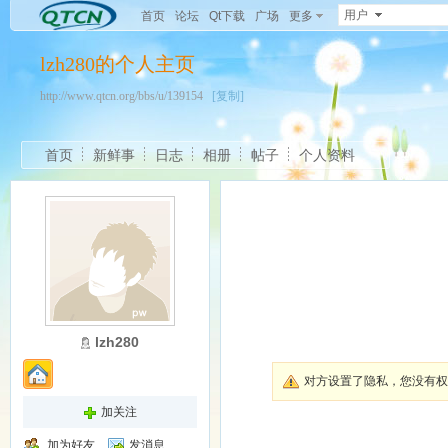
用户
首页
论坛
Qt下载
广场
更多
lzh280的个人主页
http://www.qtcn.org/bbs/u/139154
[复制]
首页
新鲜事
日志
相册
帖子
个人资料
lzh280
对方设置了隐私，您没有权
加关注
加为好友
发消息