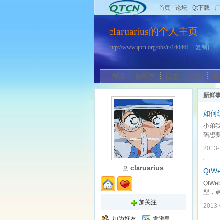
首页
论坛
Qt下载
claruarius的个人主页
http://www.qtcn.org/bbs/u/140461
[复制]
首页
新鲜事
日志
相册
帖
新鲜
如何
小弟
码想要
2013-
claruarius
QtW
QtW
型，点
加关注
2013-
加为好友
发消息