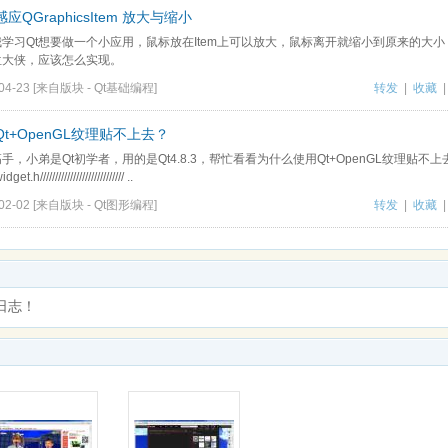
应QGraphicsItem 放大与缩小
学习Qt想要做一个小应用，鼠标放在Item上可以放大，鼠标离开就缩小到原来的大小
位大侠，应该怎么实现。
04-23
[来自版块 -
Qt基础编程
]
转发
|
收藏
t+OpenGL纹理贴不上去？
手，小弟是Qt初学者，用的是Qt4.8.3，帮忙看看为什么使用Qt+OpenGL纹理贴不上去？
et.h//////////////////////////// ..
02-02
[来自版块 -
Qt图形编程
]
转发
|
收藏
日志！