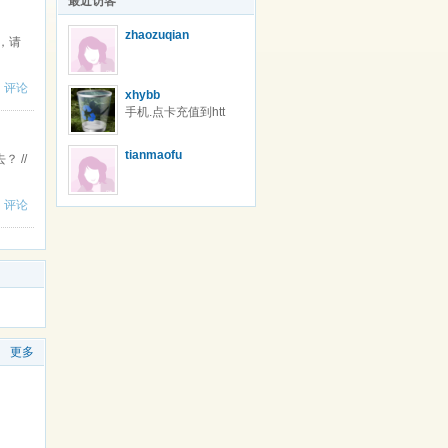
最近访客
zhaozuqian
，请
|
评论
xhybb
手机.点卡充值到htt
p://shop67996643.t
a
tianmaofu
 //
|
评论
更多