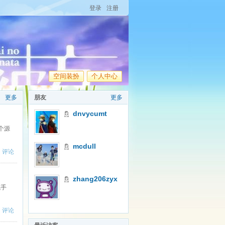
登录
注册
空间装扮
个人中心
更多
朋友
更多
dnvycumt
个源
mcdull
|
评论
zhang206zyx
成手
|
评论