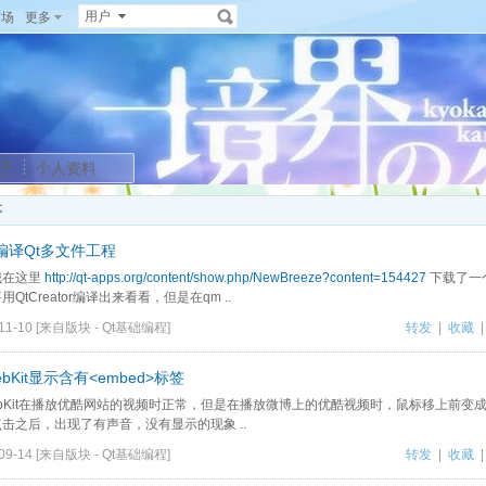
用户
广场
更多
子
个人资料
事
编译Qt多文件工程
我在这里
http://qt-apps.org/content/show.php/NewBreeze?content=154427
下载了一
用QtCreator编译出来看看，但是在qm ..
11-10
[来自版块 -
Qt基础编程
]
转发
|
收藏
ebKit显示含有<embed>标签
ebKit在播放优酷网站的视频时正常，但是在播放微博上的优酷视频时，鼠标移上前变
击之后，出现了有声音，没有显示的现象 ..
09-14
[来自版块 -
Qt基础编程
]
转发
|
收藏