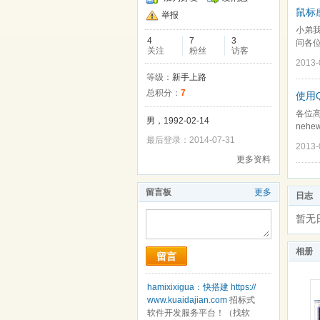
鼠标感
举报
小弟我
4
7
3
问各
关注
粉丝
访客
2013-
等级：
新手上路
总积分：
7
使用Q
各位高
男，1992-02-14
nehewidg
最后登录：2014-07-31
2013-
更多资料
留言板
更多
日志
暂无
相册
留言
hamixixigua：
快搭建
https://
www.kuaidajian.com
招标式
软件开发服务平台！（找软