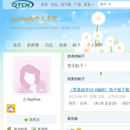
用户
首页
论坛
Qt下载
广场
更多
fayfive的个人主页
http://www.qtcn.org/bbs/u/144831
[收藏]
[复制]
首页
新鲜事
日志
相册
帖子
个人资料
发表的帖子
暂无帖子！
回复的帖子
《零基础学Qt 4编程》电子版下载（
2011-06-23 - 回复:156，人气:61136 -
fayfive
前言： 目录： 《第1章 走近Qt》 《第2
留言板
加关注
加为好友
发消息