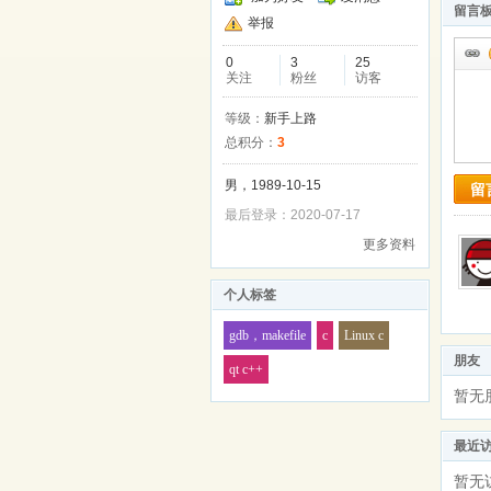
留言
举报
0
3
25
关注
粉丝
访客
等级：
新手上路
总积分：
3
男，1989-10-15
留
最后登录：2020-07-17
更多资料
个人标签
gdb，makefile
c
Linux c
朋友
qt c++
暂无
最近
暂无