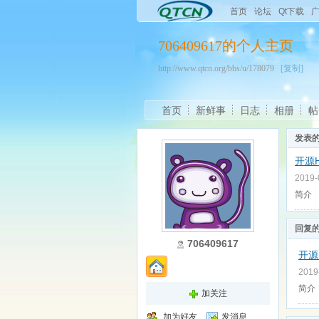
首页
论坛
Qt下载
706409617的个人主页
http://www.qtcn.org/bbs/u/178079
[复制]
首页
新鲜事
日志
相册
帖
发表
开源H
2019
简介 
回复
706409617
开源
2019
简介 
加关注
加为好友
发消息