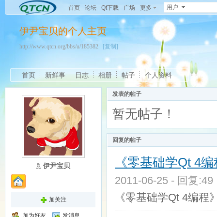
用户
首页
论坛
Qt下载
广场
更多
伊尹宝贝的个人主页
http://www.qtcn.org/bbs/u/185382
[复制]
首页
新鲜事
日志
相册
帖子
个人资料
发表的帖子
暂无帖子！
回复的帖子
《零基础学Qt 4
伊尹宝贝
2011-06-25 - 回复:4
《零基础学Qt 4编
加关注
加为好友
发消息