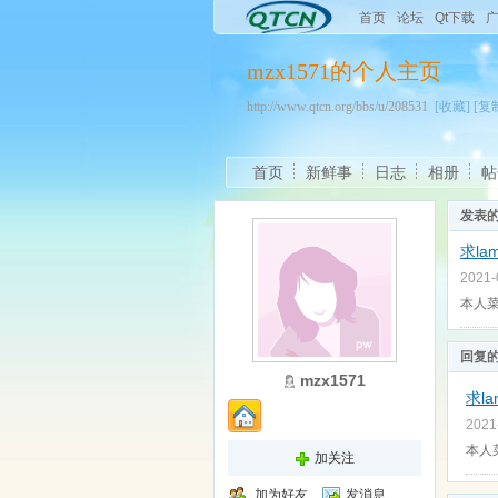
首页
论坛
Qt下载
mzx1571的个人主页
http://www.qtcn.org/bbs/u/208531
[收藏]
[复
首页
新鲜事
日志
相册
帖
发表
求la
2021
本人菜
回复
mzx1571
求l
2021
本人
加关注
加为好友
发消息