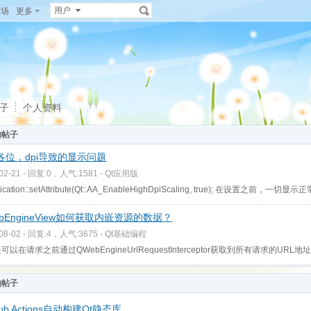
用户
广场
更多
子
个人资料
的帖子
各位，dpi导致的显示问题
-02-21 - 回复:0，人气:1581 -
Qt应用版
lication::setAttribute(Qt::AA_EnableHighDpiScaling, true); 在设置之前，一
bEngineView如何获取内嵌资源的数据？
-08-02 - 回复:4，人气:3675 -
Qt基础编程
可以在请求之前通过QWebEngineUrlRequestInterceptor获取到所有请求的U
的帖子
hub Actions自动构建Qt静态库