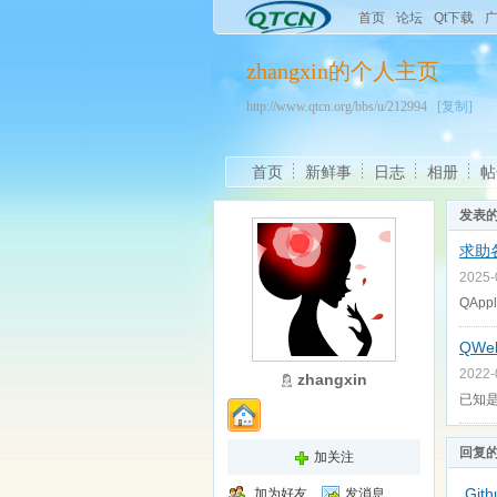
首页
论坛
Qt下载
zhangxin的个人主页
http://www.qtcn.org/bbs/u/212994
[复制]
首页
新鲜事
日志
相册
帖
发表
求助
2025
QApp
QWe
2022
zhangxin
已知是
回复
加关注
Git
加为好友
发消息