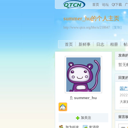
首页
论坛
Qt下载
summer_hu的个人主页
http://www.qtcn.org/bbs/u/218647
[复制]
首页
新鲜事
日志
相册
帖
发表
暂无
回复
国产替
2022
summer_hu
大家好
留言
加关注
加为好友
发消息