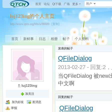
用户
首页
论坛
Qt下载
广场
更多
luj123ing的个人主页
http://www.qtcn.org/bbs/u/96609
[复制]
首页
新鲜事
日志
相册
帖子
个人资料
发表的帖子
QFileDialog
2013-02-27 - 回复:2
当QFileDialog
中文啊
luj123ing
加关注
回复的帖子
加为好友
发消息
QFileDialog
举报