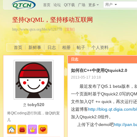
用户
首页
论坛
Qt下载
广场
更多
坚持QtQML，坚持移动互联网
http://www.qtcn.org/bbs/u/121778
[复制]
首页
新鲜事
日志
相册
帖子
个人资料
日志
如何在C++中使用Qtquick2.0
2013-05-17 10:18
最近发布了Qt5.1 beta版本，
一个页面时基于Qtquick2.0写的QML
文件加入QT += quick，再次
toby520
这篇博客
http://blog.qt.digia.com
将QtCoding进行到底，做Qt的宠
加入Qtquick2.0组件。
儿
上传下这个demo吧
http://pan