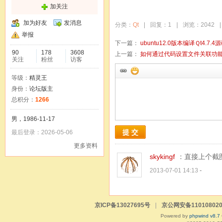
加关注
加为好友
发消息
分类：
Qt
|
回复：1
|
浏览：2042
|
举报
下一篇：
ubuntu12.0版本编译Ｑt4.7.4
90
178
3608
上一篇：
如何通过代码设置文件关联功
关注
粉丝
访客
等级：
精灵王
身份：
论坛版主
总积分：
1266
男，1986-11-17
提 交
最后登录：2026-05-06
更多资料
skykingf
：直接上个截
2013-07-01 14:13
-
京ICP备13027695号
|
京公网安备110108020
Powered by
phpwind v8.7