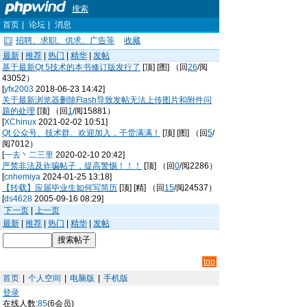
搜索
首页
|
论坛
|
消息
招聘、求职、供求、广告等
收藏
最新
|
推荐
|
热门
|
精华
|
发帖
基于最新Qt 5技术的本书修订版发行了
[顶] [图] （回
26
/阅
43052）
[
yfx2003
2018-06-23 14:42]
关于最新浏览器删除Flash导致发帖无法上传图片和附件问
题的处理
[顶] （回
1
/阅15881）
[
XChinux
2021-02-02 10:51]
Qt 公众号、技术群、欢迎加入，干货满满！
[顶] [图] （回
5
/
阅7012）
[
一去丶二三里
2020-02-10 20:42]
严禁非法及诈骗帖子，提高警惕！！！
[顶] （回
0
/阅2286）
[
cnhemiya
2024-01-25 13:18]
【转载】应届毕业生如何写简历
[顶] [精] （回
15
/阅24537）
[
ds4628
2005-09-16 08:29]
下一页
|
上一页
最新
|
推荐
|
热门
|
精华
|
发帖
top
首页
|
个人空间
|
电脑版
|
手机版
登录
在线人数:
85
(6会员)