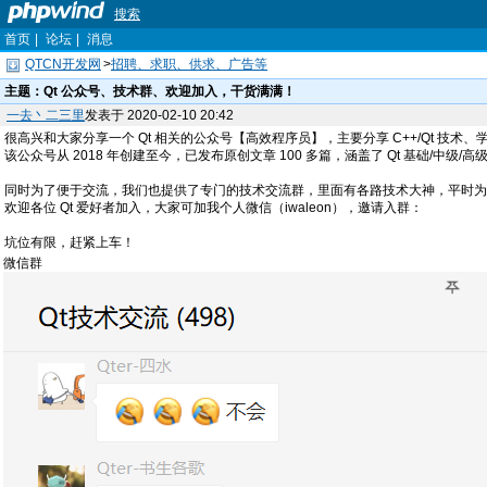
搜索
首页
|
论坛
|
消息
QTCN开发网
>
招聘、求职、供求、广告等
主题：
Qt 公众号、技术群、欢迎加入，干货满满！
一去丶二三里
发表于 2020-02-10 20:42
很高兴和大家分享一个 Qt 相关的公众号【高效程序员】，主要分享 C++/Qt 技
该公众号从 2018 年创建至今，已发布原创文章 100 多篇，涵盖了 Qt 基础/中
同时为了便于交流，我们也提供了专门的技术交流群，里面有各路技术大神，平时为
欢迎各位 Qt 爱好者加入，大家可加我个人微信（iwaleon），邀请入群：
坑位有限，赶紧上车！
微信群