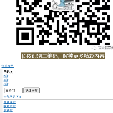
浏览大图
回帖(5)：
5楼
:
4楼
:
3楼
:
全部回帖(5)»
最新回帖
收藏本帖
发新帖