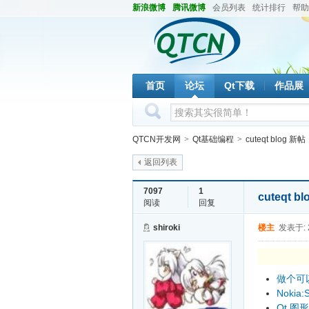
新浪微博
腾讯微博
会员列表
统计排行
帮助
首页
论坛
Qt下载
作品展
QTCN开发网
>
Qt基础编程
>
cuteqt blog 
返回列表
7097
1
cuteqt 
阅读
回复
shiroki
楼主
发表于: 2
做个可
Nokia
Qt 图形