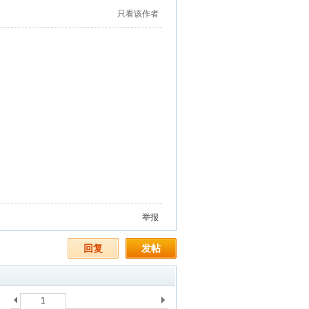
只看该作者
举报
回复
发帖
1
上
下