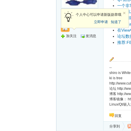
一个非常
Qt利用
总版主
个人中心可以申请新版勋章哦
Qt利用
立即申请
知道了
This cl
在Vie
加关注
发消息
论坛数
推荐:F
--
shiro is White
ki is tree
http://www.cu
论坛 http://ww
博客 http://ww
博客镜像： http:/
Linux/Qt/嵌入
回复
分享到