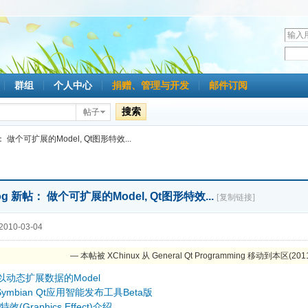
用
户
密
名
码
群组
个人中心
捐赠、管理与开发
邮件订阅
搜索
帖子
新帖： 做个可扩展的Model, Qt图形特效...
blog 新帖： 做个可扩展的Model, Qt图形特效...
[复制链接]
010-03-04
— 本帖被 XChinux 从 General Qt Programming 移动到本区(2011
以动态扩展数据的Model
:Symbian Qt应用智能发布工具Beta版
特效(Graphics Effect)介绍