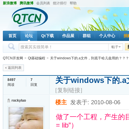
新浪微博
腾讯微博
会员列表
统计排行
帮助
首页
论坛
Qt下载
作品展
群组
个人中心
捐
帖子
QTCN开发网
>
Qt基础编程
>
关于windows下的.a文件，到底干哈儿兹用的？？？
返回列表
关于windows下的
8497
7
阅读
回复
[复制链接]
rockyluo
楼主
发表于: 2010-08-06
做了一个工程，产生的目标文
= lib”）