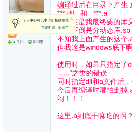
编译
过后在目录下产生
***.dll 和 ***.a
侠客
dll肯定是我最终要的
个人中心可以申请新版勋章哦
立即申请
知道了
linux下倒是分动态库.so
不知我上面产生的这个.a
加关注
发消息
但我这是windows底
使用时，如果只指定了dll文件
......”之类的错误
同时指定dll和a文件后
今后再编译时哪怕删掉
闷！！！
这里.a到底干嘛吃的啊