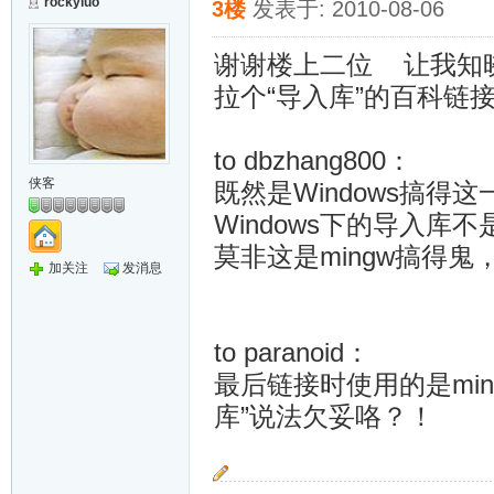
rockyluo
3楼
发表于: 2010-08-06
谢谢楼上二位 让我知晓
拉个“导入库”的百科
to dbzhang800：
侠客
既然是Windows搞得这
Windows下的导入库不是“*
莫非这是mingw搞得
加关注
发消息
to paranoid：
最后链接时使用的是min
库”说法欠妥咯？！