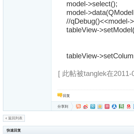
model->select();
model->data(QModelI
//qDebug()<<model->la
tableView->setModel(
tableView->setColumnH
[ 此帖被tanglek在2011-
回复
分享到
返回列表
快速回复