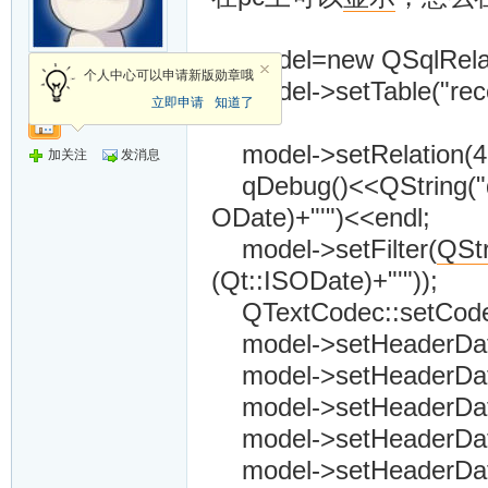
model=new QSqlRelatio
新手上路
个人中心可以申请新版勋章哦
model->setTable("reco
立即申请
知道了
model->setRelation(4,Q
加关注
发消息
qDebug()<<QString("day
ODate)+"'")<<endl;
model->setFilter(
QStr
(Qt::ISODate)+"'"));
QTextCodec::setCodec
model->setHeaderData(
model->setHeaderData(
model->setHeaderData(
model->setHeaderData(
model->setHeaderData(