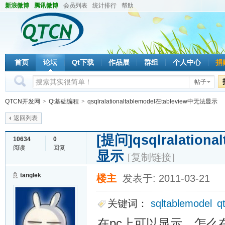
新浪微博
腾讯微博
会员列表
统计排行
帮助
首页
论坛
Qt下载
作品展
群组
个人中心
捐
帖子
QTCN开发网
>
Qt基础编程
>
qsqlralationaltablemodel在tableview中无法显示
返回列表
[提问]
qsqlralation
10634
0
阅读
回复
显示
[复制链接]
tanglek
楼主
发表于: 2011-03-21
关键词：
sqltablemodel
q
在pc上可以
显示
，怎么在